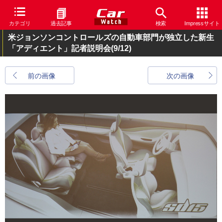
カテゴリ
過去記事
検索
Impressサイト
米ジョンソンコントロールズの自動車部門が独立した新生
「アディエント」記者説明会
(9/12)
前の画像
次の画像