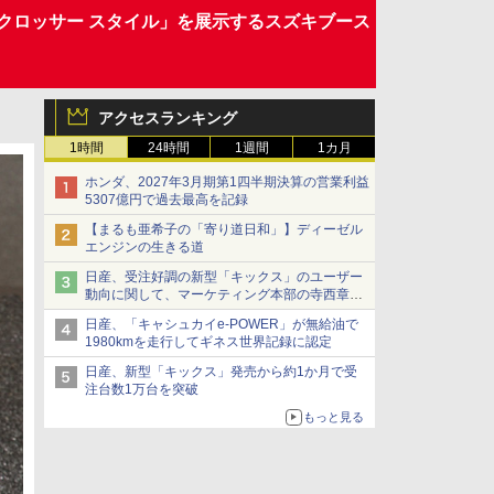
モトクロッサー スタイル」を展示するスズキブース
アクセスランキング
1時間
24時間
1週間
1カ月
ホンダ、2027年3月期第1四半期決算の営業利益
5307億円で過去最高を記録
【まるも亜希子の「寄り道日和」】ディーゼル
エンジンの生きる道
日産、受注好調の新型「キックス」のユーザー
動向に関して、マーケティング本部の寺西章氏
が解説
日産、「キャシュカイe-POWER」が無給油で
1980kmを走行してギネス世界記録に認定
日産、新型「キックス」発売から約1か月で受
注台数1万台を突破
もっと見る