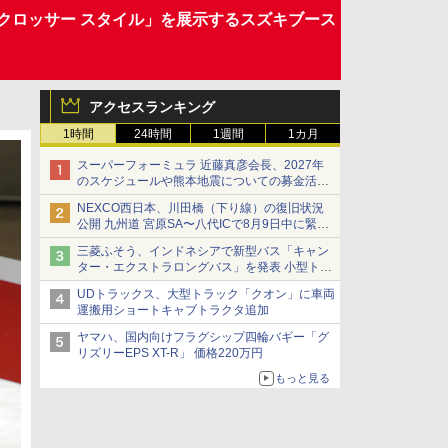
モトクロッサー スタイル」を展示するスズキブース
アクセスランキング
1時間
24時間
1週間
1カ月
スーパーフォーミュラ 近藤真彦会長、2027年
のスケジュールや熊本地震についての募金活動
を紹介
NEXCO西日本、川田橋（下り線）の復旧状況
公開 九州道 宮原SA〜八代ICで8月9日中に緊急
車両を通行可能に
三菱ふそう、インドネシアで新型バス「キャン
ター・エクストラロングバス」を発表 小型トラ
ックベースの観光・旅客輸送向けバス
UDトラックス、大型トラック「クオン」に車両
運搬用ショートキャブトラクタ追加
ヤマハ、国内向けフラグシップ四輪バギー「グ
リズリーEPS XT-R」 価格220万円
もっと見る