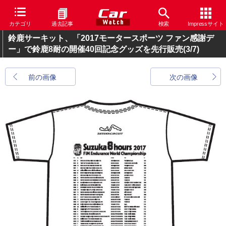
カテゴリ
過去記事
検索
Impressサイト
鈴鹿サーキット、「2017モータースポーツ ファン感謝デ
ー」で鈴鹿8耐の開催40回記念グッズを先行販売
(3/7)
前の画像
次の画像