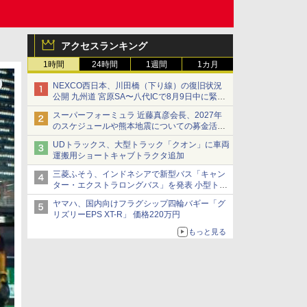
アクセスランキング
1時間
24時間
1週間
1カ月
NEXCO西日本、川田橋（下り線）の復旧状況
公開 九州道 宮原SA〜八代ICで8月9日中に緊急
車両を通行可能に
スーパーフォーミュラ 近藤真彦会長、2027年
のスケジュールや熊本地震についての募金活動
を紹介
UDトラックス、大型トラック「クオン」に車両
運搬用ショートキャブトラクタ追加
三菱ふそう、インドネシアで新型バス「キャン
ター・エクストラロングバス」を発表 小型トラ
ックベースの観光・旅客輸送向けバス
ヤマハ、国内向けフラグシップ四輪バギー「グ
リズリーEPS XT-R」 価格220万円
もっと見る