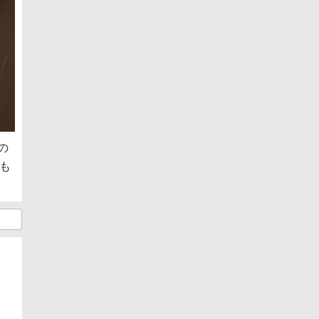
の
にも
日