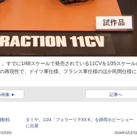
」。すでに1/48スケールで発売されている11CVを1/35スケール
ではの再現性で、ドイツ軍仕様、フランス軍仕様のほか民間仕様
の画像
記事へ
機動戦
タミヤ、1/24「フェラーリ FXX K」を静岡ホビーショー
に出展
8年5月8日
2016年4月27