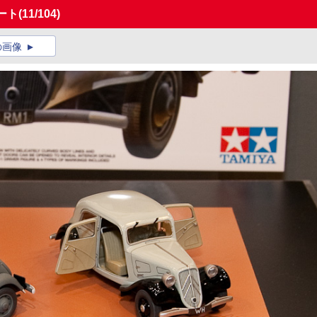
ート
(11/104)
の画像