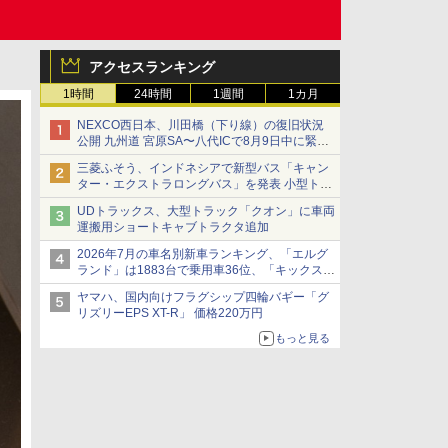
アクセスランキング
1時間
24時間
1週間
1カ月
NEXCO西日本、川田橋（下り線）の復旧状況
公開 九州道 宮原SA〜八代ICで8月9日中に緊急
車両を通行可能に
三菱ふそう、インドネシアで新型バス「キャン
ター・エクストラロングバス」を発表 小型トラ
ックベースの観光・旅客輸送向けバス
UDトラックス、大型トラック「クオン」に車両
運搬用ショートキャブトラクタ追加
2026年7月の車名別新車ランキング、「エルグ
ランド」は1883台で乗用車36位、「キックス」
は2591台で27位に
ヤマハ、国内向けフラグシップ四輪バギー「グ
リズリーEPS XT-R」 価格220万円
もっと見る