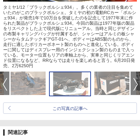
タミヤ1/12「ブラックポルシェ934」。多くの業者の注目を集めて
いたのがこのブラックポルシェ。タミヤの初の電動RCカー「ポルシ
ェ934」が発売1年で10万台を突破したのを記念して1977年末に作
られた製品がブラックポルシェ934。今回の製品は1977年版の製品
をリスペクトした上で現代版にリニューアル。当時と同じデザイン
の布製キャリングバッグが付属するが、シャシーはアルミの板シャ
シーからタムテックギアGT-01へ、ボディーはABS製のものから、
走行に適したポリカーボネート製のものへと進化している。ボディ
ーに関してはディスプレー用のインジェクション製のものまで入っ
ている。モーター位置もリアの車軸上から、実車と同じくリアエン
ド位置になるなど、RRならでは走りを楽しめると言う。6月20日発
売、2万6250円
この写真の記事へ
関連記事