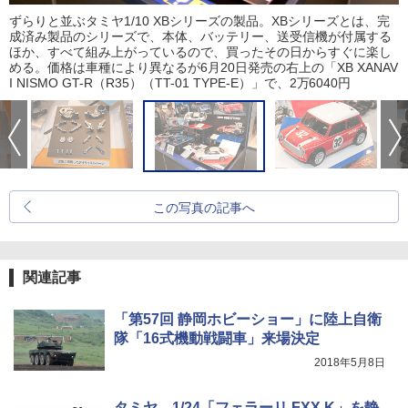
ずらりと並ぶタミヤ1/10 XBシリーズの製品。XBシリーズとは、完
成済み製品のシリーズで、本体、バッテリー、送受信機が付属する
ほか、すべて組み上がっているので、買ったその日からすぐに楽し
める。価格は車種により異なるが6月20日発売の右上の「XB XANAV
I NISMO GT-R（R35）（TT-01 TYPE-E）」で、2万6040円
この写真の記事へ
関連記事
「第57回 静岡ホビーショー」に陸上自衛
隊「16式機動戦闘車」来場決定
2018年5月8日
タミヤ、1/24「フェラーリ FXX K」を静