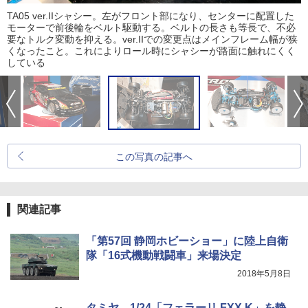
TA05 ver.IIシャシー。左がフロント部になり、センターに配置した
モーターで前後輪をベルト駆動する。ベルトの長さも等長で、不必
要なトルク変動を抑える。ver.IIでの変更点はメインフレーム幅が狭
くなったこと。これによりロール時にシャシーが路面に触れにくく
している
この写真の記事へ
関連記事
「第57回 静岡ホビーショー」に陸上自衛
隊「16式機動戦闘車」来場決定
2018年5月8日
タミヤ、1/24「フェラーリ FXX K」を静