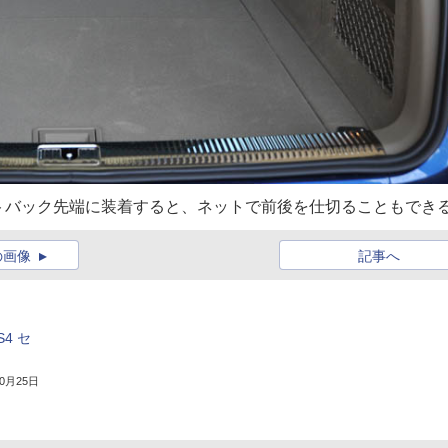
トバック先端に装着すると、ネットで前後を仕切ることもでき
の画像
記事へ
4 セ
10月25日