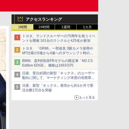
アクセスランキング
1時間
24時間
1週間
1カ月
トヨタ、ランドクルーザーの75周年を祝うイベ
ントを開催 161台のランクルと425名が参加
トヨタ、「GR86」一部改良 3眼カメラ採用や
MT仕様の5速から4速へのダウンシフト時の操
作性向上など
BMW、直列6気筒FRモデルの限定車「M2 CS
Edition EDGE」 価格は1663万円
日産、受注好調の新型「キックス」のユーザー
動向に関して、マーケティング本部の寺西章氏
が解説
日産、新型「キックス」発売から約1か月で受
注台数1万台を突破
もっと見る