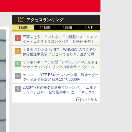
アクセスランキング
1時間
24時間
1週間
1カ月
三菱ふそう、インドネシアで新型バス「キャン
ター・エクストラロングバス」を発表 小型トラ
ックベースの観光・旅客輸送向けバス
トヨタ ランクル75周年、WHO認定のワクチン
保冷輸送車展示 「どこへでも行き、生きて帰っ
てこられる」ランドクルーザーで命をつなぐ
ランボルギーニ、新型「レヴェルトSV」がドイ
ツ ホッケンハイムリンクの最速ラップタイムを
記録
ヤマハ、「YZF-R6レースベース車」現オーダー
で生産終了を決定 価格137万5000円
2026年7月の車名別新車ランキング、「エルグ
ランド」は1883台で乗用車36位、「キックス」
は2591台で27位に
もっと見る