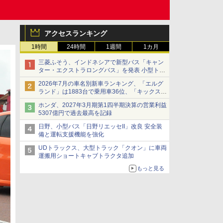
アクセスランキング
1時間
24時間
1週間
1カ月
三菱ふそう、インドネシアで新型バス「キャン
ター・エクストラロングバス」を発表 小型トラ
ックベースの観光・旅客輸送向けバス
2026年7月の車名別新車ランキング、「エルグ
ランド」は1883台で乗用車36位、「キックス」
は2591台で27位に
ホンダ、2027年3月期第1四半期決算の営業利益
5307億円で過去最高を記録
日野、小型バス「日野リエッセII」改良 安全装
備と運転支援機能を強化
UDトラックス、大型トラック「クオン」に車両
運搬用ショートキャブトラクタ追加
もっと見る