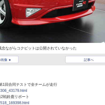
O。残念ながらコクピットは公開されていなかった
の画像
記事へ
、第1回合同テストで全チームが走行
90306_43179.html
第2戦鈴鹿リポート
90518_169398.html