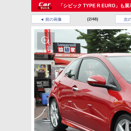
「シビック TYPE R EURO」も
(2/48)
前の画像
次