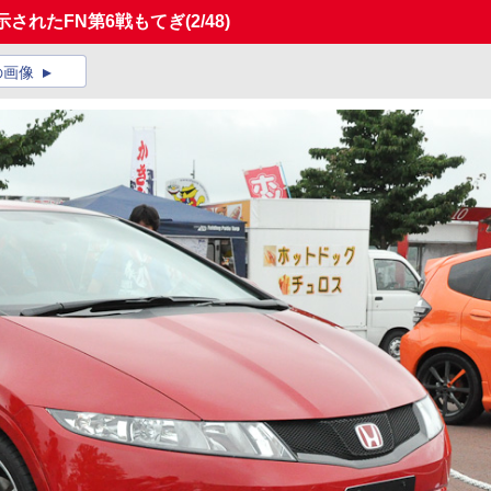
展示されたFN第6戦もてぎ
(2/48)
の画像