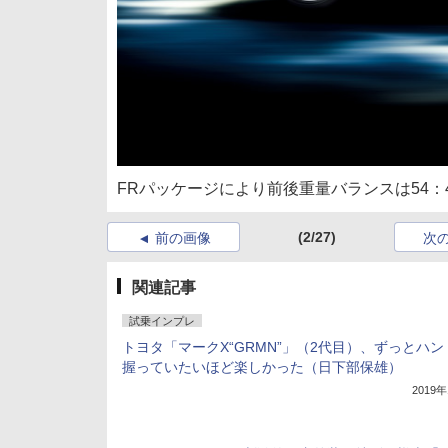
FRパッケージにより前後重量バランスは54：4
(2/27)
前の画像
次
関連記事
試乗インプレ
トヨタ「マークX“GRMN”」（2代目）、ずっとハ
握っていたいほど楽しかった（日下部保雄）
2019