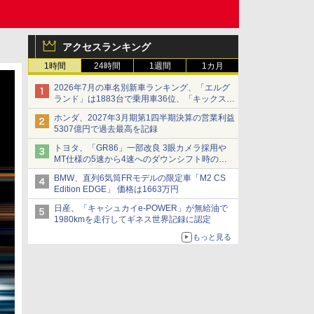
アクセスランキング
1時間
24時間
1週間
1カ月
2026年7月の車名別新車ランキング、「エルグ
ランド」は1883台で乗用車36位、「キックス」
は2591台で27位に
ホンダ、2027年3月期第1四半期決算の営業利益
5307億円で過去最高を記録
トヨタ、「GR86」一部改良 3眼カメラ採用や
MT仕様の5速から4速へのダウンシフト時の操
作性向上など
BMW、直列6気筒FRモデルの限定車「M2 CS
Edition EDGE」 価格は1663万円
日産、「キャシュカイe-POWER」が無給油で
1980kmを走行してギネス世界記録に認定
もっと見る