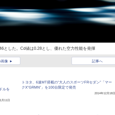
6とした。Cd値は0.28とし、優れた空力性能を発揮
の画像
記事へ
トヨタ、6速MT搭載の“大人のスポーツFRセダン”「マー
クX“GRMN”」を100台限定で発売
ンドルを
2014年12月18
年1月11日