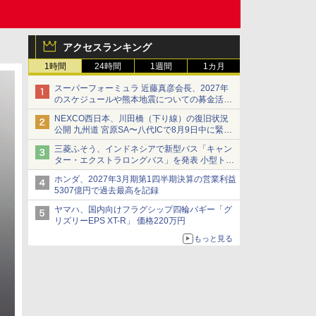
アクセスランキング
1時間
24時間
1週間
1カ月
スーパーフォーミュラ 近藤真彦会長、2027年
のスケジュールや熊本地震についての募金活動
を紹介
NEXCO西日本、川田橋（下り線）の復旧状況
公開 九州道 宮原SA〜八代ICで8月9日中に緊急
車両を通行可能に
三菱ふそう、インドネシアで新型バス「キャン
ター・エクストラロングバス」を発表 小型トラ
ックベースの観光・旅客輸送向けバス
ホンダ、2027年3月期第1四半期決算の営業利益
5307億円で過去最高を記録
ヤマハ、国内向けフラグシップ四輪バギー「グ
リズリーEPS XT-R」 価格220万円
もっと見る