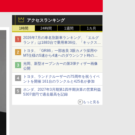
アクセスランキング
1時間
24時間
1週間
1カ月
2026年7月の車名別新車ランキング、「エルグ
ランド」は1883台で乗用車36位、「キックス」
は2591台で27位に
トヨタ、「GR86」一部改良 3眼カメラ採用や
MT仕様の5速から4速へのダウンシフト時の操
作性向上など
光岡、新型オープンカーの第3弾ティザー画像
公開
トヨタ、ランドクルーザーの75周年を祝うイベ
ントを開催 161台のランクルと425名が参加
ホンダ、2027年3月期第1四半期決算の営業利益
5307億円で過去最高を記録
もっと見る