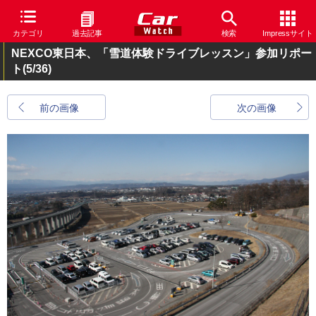
カテゴリ
過去記事
検索
Impressサイト
NEXCO東日本、「雪道体験ドライブレッスン」参加リポー
ト
(5/36)
前の画像
次の画像