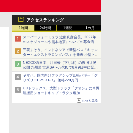
アクセスランキング
1時間
24時間
1週間
1カ月
スーパーフォーミュラ 近藤真彦会長、2027年
のスケジュールや熊本地震についての募金活動
を紹介
三菱ふそう、インドネシアで新型バス「キャン
ター・エクストラロングバス」を発表 小型トラ
ックベースの観光・旅客輸送向けバス
NEXCO西日本、川田橋（下り線）の復旧状況
公開 九州道 宮原SA〜八代ICで8月9日中に緊急
車両を通行可能に
ヤマハ、国内向けフラグシップ四輪バギー「グ
リズリーEPS XT-R」 価格220万円
UDトラックス、大型トラック「クオン」に車両
運搬用ショートキャブトラクタ追加
もっと見る