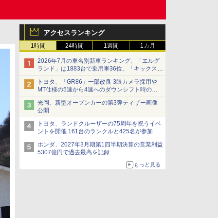
アクセスランキング
1時間
24時間
1週間
1カ月
2026年7月の車名別新車ランキング、「エルグ
ランド」は1883台で乗用車36位、「キックス」
は2591台で27位に
トヨタ、「GR86」一部改良 3眼カメラ採用や
MT仕様の5速から4速へのダウンシフト時の操
作性向上など
光岡、新型オープンカーの第3弾ティザー画像
公開
トヨタ、ランドクルーザーの75周年を祝うイベ
ントを開催 161台のランクルと425名が参加
ホンダ、2027年3月期第1四半期決算の営業利益
5307億円で過去最高を記録
もっと見る