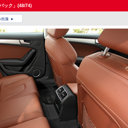
バック」
(48/74)
の画像