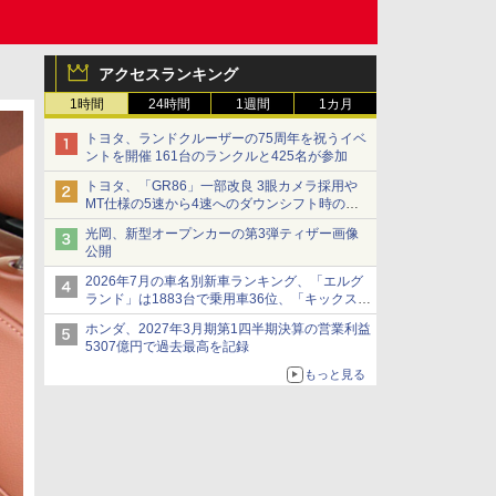
アクセスランキング
1時間
24時間
1週間
1カ月
トヨタ、ランドクルーザーの75周年を祝うイベ
ントを開催 161台のランクルと425名が参加
トヨタ、「GR86」一部改良 3眼カメラ採用や
MT仕様の5速から4速へのダウンシフト時の操
作性向上など
光岡、新型オープンカーの第3弾ティザー画像
公開
2026年7月の車名別新車ランキング、「エルグ
ランド」は1883台で乗用車36位、「キックス」
は2591台で27位に
ホンダ、2027年3月期第1四半期決算の営業利益
5307億円で過去最高を記録
もっと見る