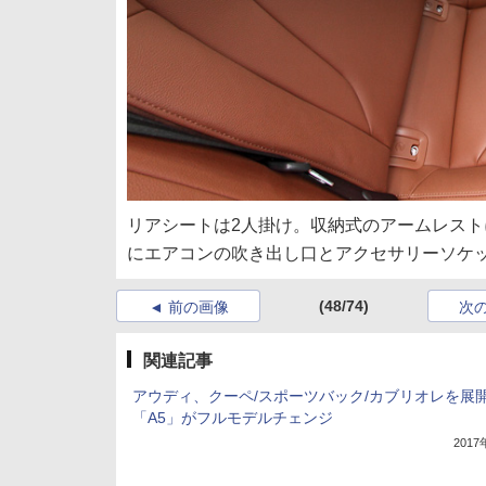
リアシートは2人掛け。収納式のアームレス
にエアコンの吹き出し口とアクセサリーソケ
(48/74)
前の画像
次
関連記事
アウディ、クーペ/スポーツバック/カブリオレを展
「A5」がフルモデルチェンジ
201