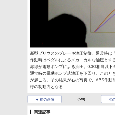
新型プリウスのブレーキ油圧制御。通常時は「
作動時はペダルによるメカニカルな油圧とす
赤線が電動ポンプによる油圧。0.3G相当以
通常時の電動ポンプ式油圧を下回り、このとき
が起こる。その結果が右の写真で、ABS作動
様の制動力となる
(5/8)
前の画像
次
関連記事