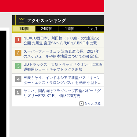
アクセスランキング
1時間
24時間
1週間
1カ月
NEXCO西日本、川田橋（下り線）の復旧状況
公開 九州道 宮原SA〜八代ICで8月9日中に緊急
車両を通行可能に
スーパーフォーミュラ 近藤真彦会長、2027年
のスケジュールや熊本地震についての募金活動
を紹介
UDトラックス、大型トラック「クオン」に車両
運搬用ショートキャブトラクタ追加
三菱ふそう、インドネシアで新型バス「キャン
ター・エクストラロングバス」を発表 小型トラ
ックベースの観光・旅客輸送向けバス
ヤマハ、国内向けフラグシップ四輪バギー「グ
リズリーEPS XT-R」 価格220万円
もっと見る