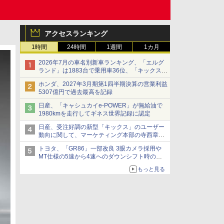
アクセスランキング
1時間
24時間
1週間
1カ月
2026年7月の車名別新車ランキング、「エルグ
ランド」は1883台で乗用車36位、「キックス」
は2591台で27位に
ホンダ、2027年3月期第1四半期決算の営業利益
5307億円で過去最高を記録
日産、「キャシュカイe-POWER」が無給油で
1980kmを走行してギネス世界記録に認定
日産、受注好調の新型「キックス」のユーザー
動向に関して、マーケティング本部の寺西章氏
が解説
トヨタ、「GR86」一部改良 3眼カメラ採用や
MT仕様の5速から4速へのダウンシフト時の操
作性向上など
もっと見る