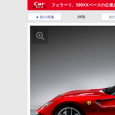
フェラーリ、599XXベースの公道
(4/5)
前の画像
次