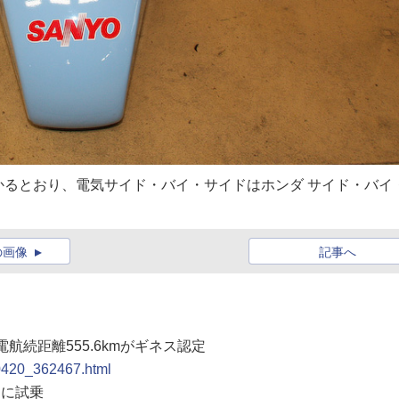
るとおり、電気サイド・バイ・サイドはホンダ サイド・バイ
の画像
記事へ
電航続距離555.6kmがギネス認定
00420_362467.html
」に試乗