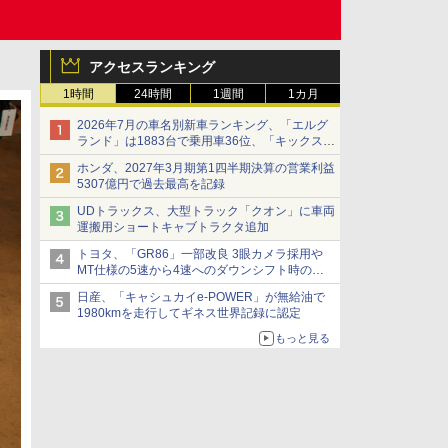
アクセスランキング
1時間
24時間
1週間
1カ月
2026年7月の車名別新車ランキング、「エルグ
ランド」は1883台で乗用車36位、「キックス」
は2591台で27位に
ホンダ、2027年3月期第1四半期決算の営業利益
5307億円で過去最高を記録
UDトラックス、大型トラック「クオン」に車両
運搬用ショートキャブトラクタ追加
トヨタ、「GR86」一部改良 3眼カメラ採用や
MT仕様の5速から4速へのダウンシフト時の操
作性向上など
日産、「キャシュカイe-POWER」が無給油で
1980kmを走行してギネス世界記録に認定
もっと見る