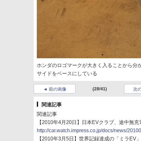
ホンダのロゴマークが大きく入ることから分か
サイドをベースにしている
(28/41)
前の画像
次
関連記事
関連記事
【2010年4月20日】日本EVクラブ、途中無充
http://car.watch.impress.co.jp/docs/news/201
【2010年3月5日】世界記録達成の「ミラEV