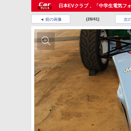
日本EVクラブ 、「中学生電気フ
(28/41)
前の画像
次