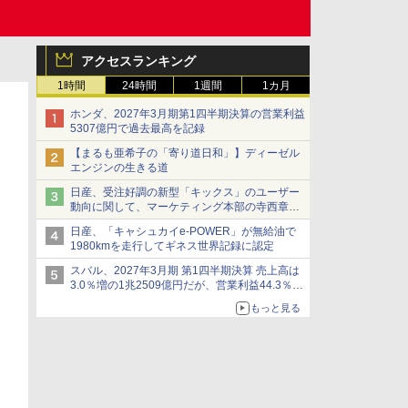
アクセスランキング
1時間
24時間
1週間
1カ月
ホンダ、2027年3月期第1四半期決算の営業利益
5307億円で過去最高を記録
【まるも亜希子の「寄り道日和」】ディーゼル
エンジンの生きる道
日産、受注好調の新型「キックス」のユーザー
動向に関して、マーケティング本部の寺西章氏
が解説
日産、「キャシュカイe-POWER」が無給油で
1980kmを走行してギネス世界記録に認定
スバル、2027年3月期 第1四半期決算 売上高は
3.0％増の1兆2509億円だが、営業利益44.3％減
の426億円、当期利益10.3％減の492億円で増収
もっと見る
減益