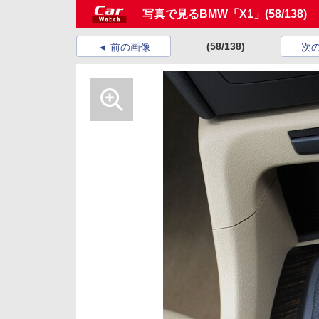
写真で見るBMW「X1」
(58/138)
(58/138)
前の画像
次