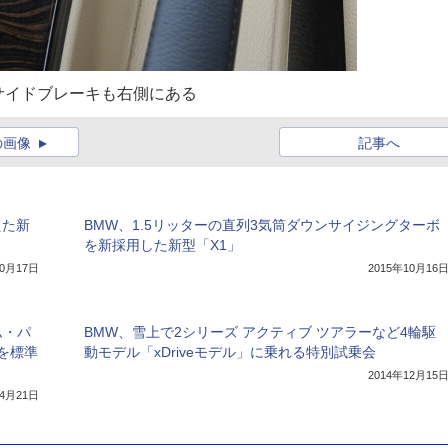
サイドブレーキも右側にある
の画像
記事へ
えた新
BMW、1.5リッターの直列3気筒ダウンサイジングターボ
を新採用した新型「X1」
10月17日
2015年10月16
ム・パ
BMW、雪上で2シリーズ アクティブ ツアラーなど4輪駆
を標準
動モデル「xDriveモデル」に乗れる特別試乗会
2014年12月15
年4月21日