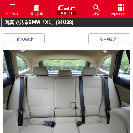
カテゴリ
過去記事
検索
Impressサイト
写真で見るBMW「X1」
(84/138)
前の画像
次の画像