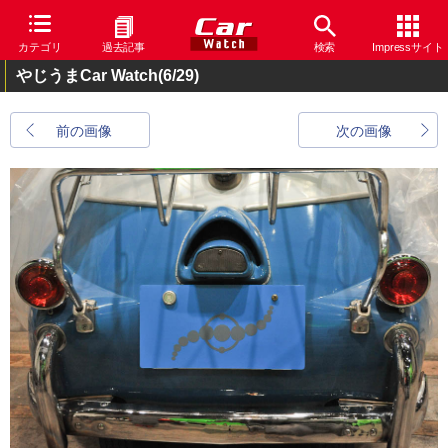
カテゴリ
過去記事
検索
Impressサイト
やじうまCar Watch
(6/29)
前の画像
次の画像