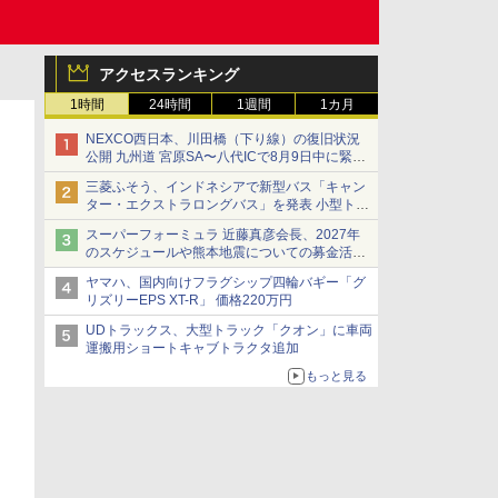
アクセスランキング
1時間
24時間
1週間
1カ月
NEXCO西日本、川田橋（下り線）の復旧状況
公開 九州道 宮原SA〜八代ICで8月9日中に緊急
車両を通行可能に
三菱ふそう、インドネシアで新型バス「キャン
ター・エクストラロングバス」を発表 小型トラ
ックベースの観光・旅客輸送向けバス
スーパーフォーミュラ 近藤真彦会長、2027年
のスケジュールや熊本地震についての募金活動
を紹介
ヤマハ、国内向けフラグシップ四輪バギー「グ
リズリーEPS XT-R」 価格220万円
UDトラックス、大型トラック「クオン」に車両
運搬用ショートキャブトラクタ追加
もっと見る