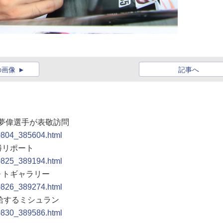
の画像
記事へ
可夢偉選手が表敬訪問
00804_385604.html
決勝リポート
00825_389194.html
フォトギャラリー
00826_389274.html
供給するミシュラン
00830_389586.html