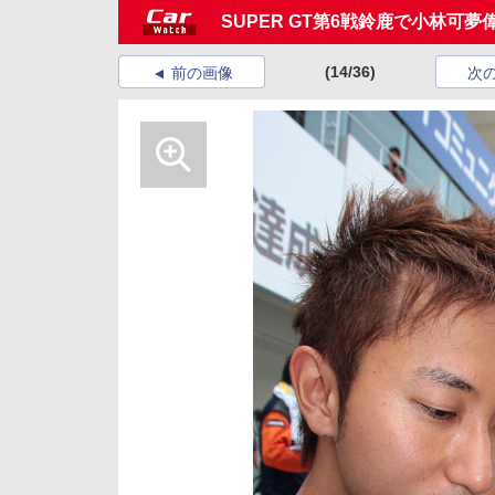
SUPER GT第6戦鈴鹿で小林可
(14/36)
前の画像
次