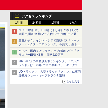
アクセスランキング
1時間
24時間
1週間
1カ月
NEXCO西日本、川田橋（下り線）の復旧状況
公開 九州道 宮原SA〜八代ICで8月9日中に緊急
車両を通行可能に
三菱ふそう、インドネシアで新型バス「キャン
ター・エクストラロングバス」を発表 小型トラ
ックベースの観光・旅客輸送向けバス
ヤマハ、国内向けフラグシップ四輪バギー「グ
リズリーEPS XT-R」 価格220万円
2026年7月の車名別新車ランキング、「エルグ
ランド」は1883台で乗用車36位、「キックス」
は2591台で27位に
UDトラックス、大型トラック「クオン」に車両
運搬用ショートキャブトラクタ追加
もっと見る