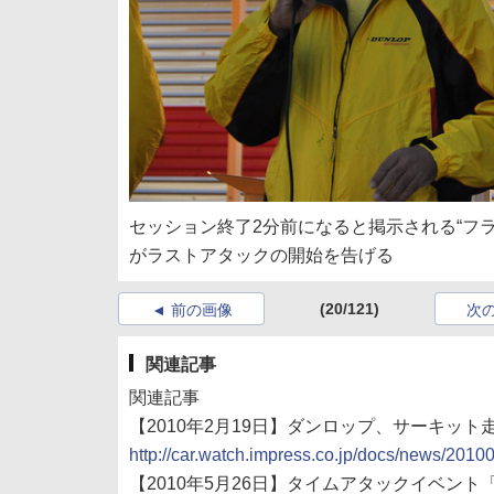
セッション終了2分前になると掲示される“フ
がラストアタックの開始を告げる
(20/121)
前の画像
次
関連記事
関連記事
【2010年2月19日】ダンロップ、サーキット走行会「
http://car.watch.impress.co.jp/docs/news/201
【2010年5月26日】タイムアタックイベント「DUN