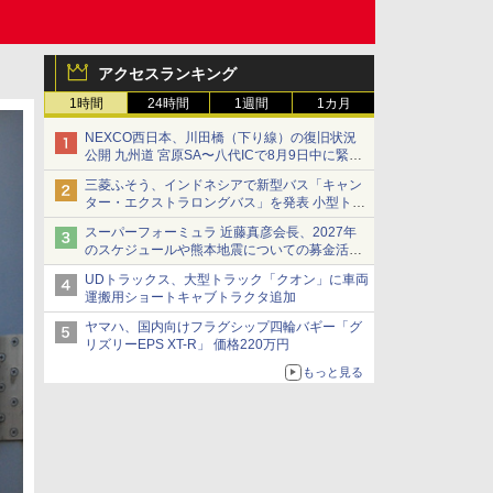
アクセスランキング
1時間
24時間
1週間
1カ月
NEXCO西日本、川田橋（下り線）の復旧状況
公開 九州道 宮原SA〜八代ICで8月9日中に緊急
車両を通行可能に
三菱ふそう、インドネシアで新型バス「キャン
ター・エクストラロングバス」を発表 小型トラ
ックベースの観光・旅客輸送向けバス
スーパーフォーミュラ 近藤真彦会長、2027年
のスケジュールや熊本地震についての募金活動
を紹介
UDトラックス、大型トラック「クオン」に車両
運搬用ショートキャブトラクタ追加
ヤマハ、国内向けフラグシップ四輪バギー「グ
リズリーEPS XT-R」 価格220万円
もっと見る