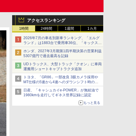
アクセスランキング
1時間
24時間
1週間
1カ月
2026年7月の車名別新車ランキング、「エルグ
ランド」は1883台で乗用車36位、「キックス」
は2591台で27位に
ホンダ、2027年3月期第1四半期決算の営業利益
5307億円で過去最高を記録
UDトラックス、大型トラック「クオン」に車両
運搬用ショートキャブトラクタ追加
トヨタ、「GR86」一部改良 3眼カメラ採用や
MT仕様の5速から4速へのダウンシフト時の操
作性向上など
日産、「キャシュカイe-POWER」が無給油で
1980kmを走行してギネス世界記録に認定
もっと見る