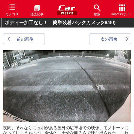
カテゴリ
過去記事
検索
Impressサイト
ボディー加工なし！ 簡単装着バックカメラ
(29/30)
前の画像
次の画像
夜間、それなりに照明がある屋外の駐車場での映像。モノトーンに
なってしまうものの、全体的に十分な明るさで映し出された。これ