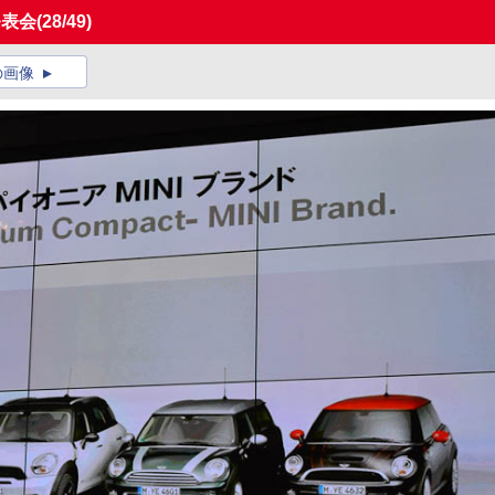
発表会
(28/49)
の画像