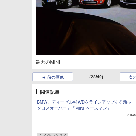
最大のMINI
(28/49)
前の画像
次
関連記事
BMW、ディーゼル×4WDをラインアップする新型「M
クロスオーバー」「MINI ペースマン」
201
インプレッション