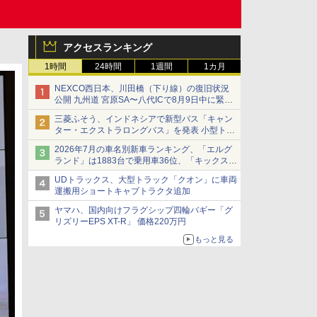
アクセスランキング
1時間
24時間
1週間
1カ月
NEXCO西日本、川田橋（下り線）の復旧状況
公開 九州道 宮原SA〜八代ICで8月9日中に緊急
車両を通行可能に
三菱ふそう、インドネシアで新型バス「キャン
ター・エクストラロングバス」を発表 小型トラ
ックベースの観光・旅客輸送向けバス
2026年7月の車名別新車ランキング、「エルグ
ランド」は1883台で乗用車36位、「キックス」
は2591台で27位に
UDトラックス、大型トラック「クオン」に車両
運搬用ショートキャブトラクタ追加
ヤマハ、国内向けフラグシップ四輪バギー「グ
リズリーEPS XT-R」 価格220万円
もっと見る