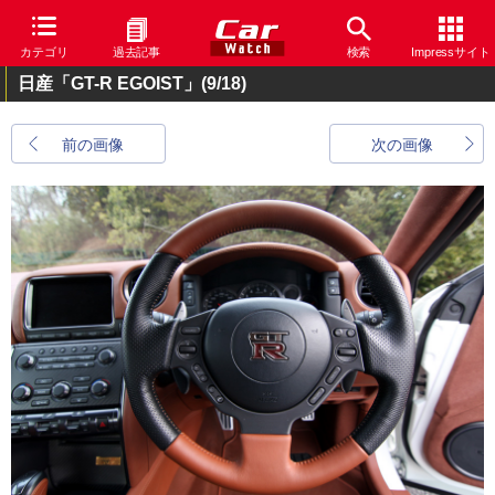
カテゴリ
過去記事
検索
Impressサイト
日産「GT-R EGOIST」
(9/18)
前の画像
次の画像