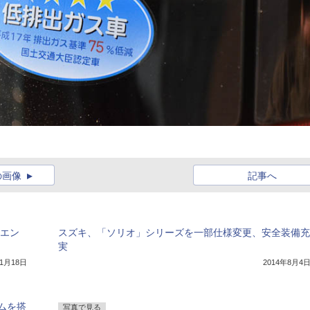
の画像
記事へ
 エン
スズキ、「ソリオ」シリーズを一部仕様変更、安全装備充
実
11月18日
2014年8月4
ムを搭
写真で見る