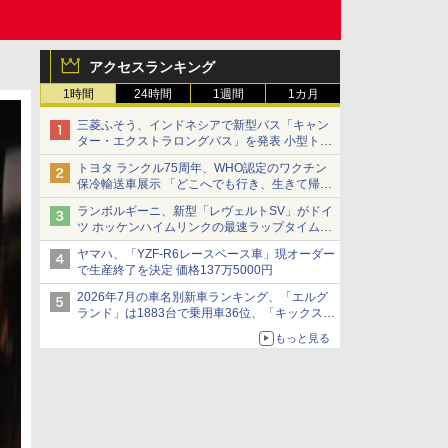
アクセスランキング
1時間
24時間
1週間
1カ月
三菱ふそう、インドネシアで新型バス「キャン
ター・エクストラロングバス」を発表 小型トラ
ックベースの観光・旅客輸送向けバス
トヨタ ランクル75周年、WHO認定のワクチン
保冷輸送車展示 「どこへでも行き、生きて帰っ
てこられる」ランドクルーザーで命をつなぐ
ランボルギーニ、新型「レヴェルトSV」がドイ
ツ ホッケンハイムリンクの最速ラップタイムを
記録
ヤマハ、「YZF-R6レースベース車」現オーダー
で生産終了を決定 価格137万5000円
2026年7月の車名別新車ランキング、「エルグ
ランド」は1883台で乗用車36位、「キックス」
は2591台で27位に
もっと見る