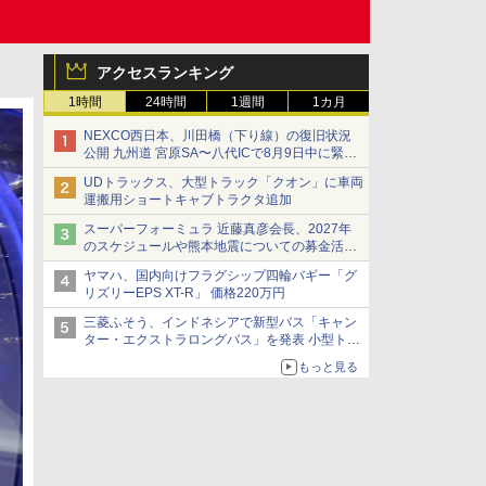
アクセスランキング
1時間
24時間
1週間
1カ月
NEXCO西日本、川田橋（下り線）の復旧状況
公開 九州道 宮原SA〜八代ICで8月9日中に緊急
車両を通行可能に
UDトラックス、大型トラック「クオン」に車両
運搬用ショートキャブトラクタ追加
スーパーフォーミュラ 近藤真彦会長、2027年
のスケジュールや熊本地震についての募金活動
を紹介
ヤマハ、国内向けフラグシップ四輪バギー「グ
リズリーEPS XT-R」 価格220万円
三菱ふそう、インドネシアで新型バス「キャン
ター・エクストラロングバス」を発表 小型トラ
ックベースの観光・旅客輸送向けバス
もっと見る