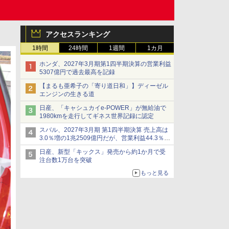
アクセスランキング
1時間
24時間
1週間
1カ月
ホンダ、2027年3月期第1四半期決算の営業利益
5307億円で過去最高を記録
【まるも亜希子の「寄り道日和」】ディーゼル
エンジンの生きる道
日産、「キャシュカイe-POWER」が無給油で
1980kmを走行してギネス世界記録に認定
スバル、2027年3月期 第1四半期決算 売上高は
3.0％増の1兆2509億円だが、営業利益44.3％減
の426億円、当期利益10.3％減の492億円で増収
日産、新型「キックス」発売から約1か月で受
減益
注台数1万台を突破
もっと見る