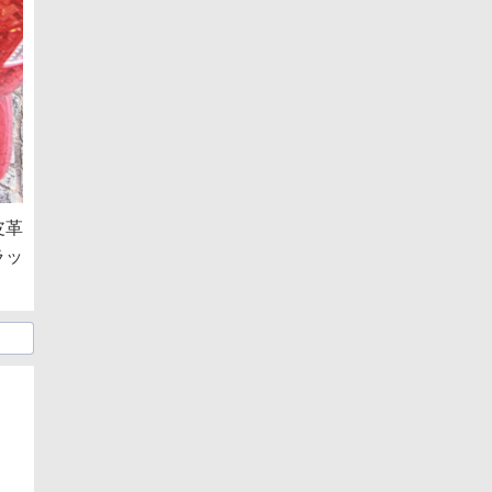
皮革
ラッ
日