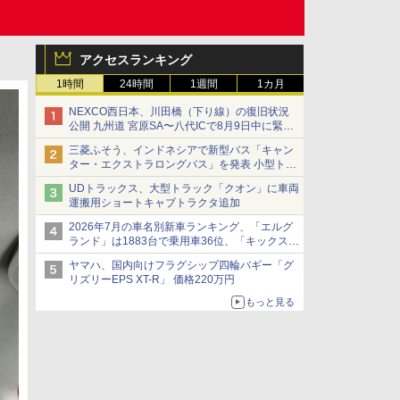
アクセスランキング
1時間
24時間
1週間
1カ月
NEXCO西日本、川田橋（下り線）の復旧状況
公開 九州道 宮原SA〜八代ICで8月9日中に緊急
車両を通行可能に
三菱ふそう、インドネシアで新型バス「キャン
ター・エクストラロングバス」を発表 小型トラ
ックベースの観光・旅客輸送向けバス
UDトラックス、大型トラック「クオン」に車両
運搬用ショートキャブトラクタ追加
2026年7月の車名別新車ランキング、「エルグ
ランド」は1883台で乗用車36位、「キックス」
は2591台で27位に
ヤマハ、国内向けフラグシップ四輪バギー「グ
リズリーEPS XT-R」 価格220万円
もっと見る