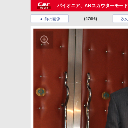
パイオニア、ARスカウターモー
(47/56)
前の画像
次