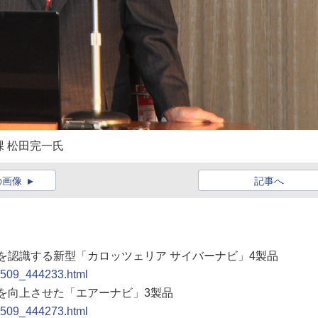
課 松田完一氏
の画像
記事へ
間を認識する新型「カロッツェリア サイバーナビ」4製品
10509_444233.html
度を向上させた「エアーナビ」3製品
10509_444273.html