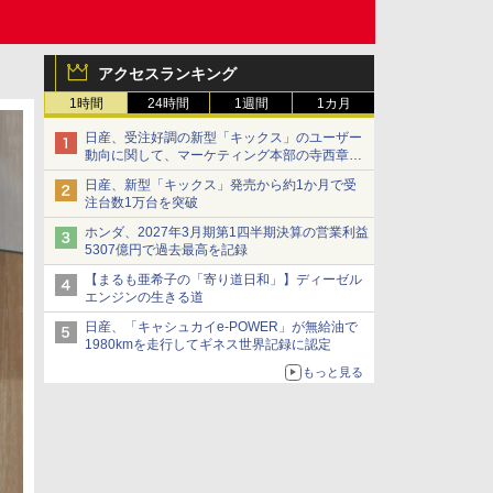
アクセスランキング
1時間
24時間
1週間
1カ月
日産、受注好調の新型「キックス」のユーザー
動向に関して、マーケティング本部の寺西章氏
が解説
日産、新型「キックス」発売から約1か月で受
注台数1万台を突破
ホンダ、2027年3月期第1四半期決算の営業利益
5307億円で過去最高を記録
【まるも亜希子の「寄り道日和」】ディーゼル
エンジンの生きる道
日産、「キャシュカイe-POWER」が無給油で
1980kmを走行してギネス世界記録に認定
もっと見る