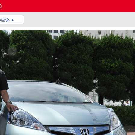
)
の画像