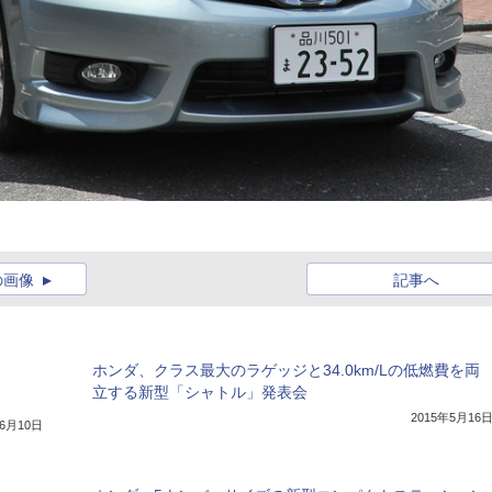
の画像
記事へ
ホンダ、クラス最大のラゲッジと34.0km/Lの低燃費を両
立する新型「シャトル」発表会
2015年5月16
年6月10日