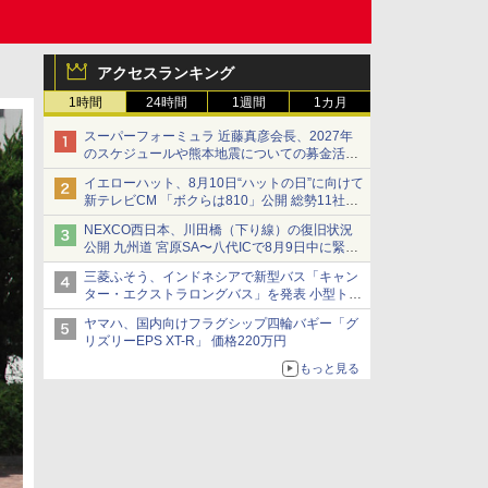
アクセスランキング
1時間
24時間
1週間
1カ月
スーパーフォーミュラ 近藤真彦会長、2027年
のスケジュールや熊本地震についての募金活動
を紹介
イエローハット、8月10日“ハットの日”に向けて
新テレビCM 「ボクらは810」公開 総勢11社
107名が参画
NEXCO西日本、川田橋（下り線）の復旧状況
公開 九州道 宮原SA〜八代ICで8月9日中に緊急
車両を通行可能に
三菱ふそう、インドネシアで新型バス「キャン
ター・エクストラロングバス」を発表 小型トラ
ックベースの観光・旅客輸送向けバス
ヤマハ、国内向けフラグシップ四輪バギー「グ
リズリーEPS XT-R」 価格220万円
もっと見る