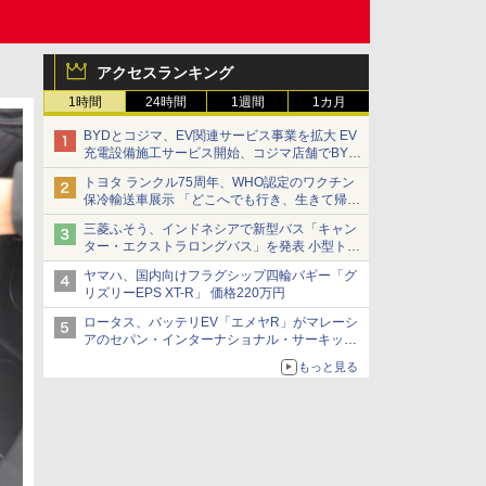
アクセスランキング
1時間
24時間
1週間
1カ月
BYDとコジマ、EV関連サービス事業を拡大 EV
充電設備施工サービス開始、コジマ店舗でBYD
車の展示・試乗イベントを強化
トヨタ ランクル75周年、WHO認定のワクチン
保冷輸送車展示 「どこへでも行き、生きて帰っ
てこられる」ランドクルーザーで命をつなぐ
三菱ふそう、インドネシアで新型バス「キャン
ター・エクストラロングバス」を発表 小型トラ
ックベースの観光・旅客輸送向けバス
ヤマハ、国内向けフラグシップ四輪バギー「グ
リズリーEPS XT-R」 価格220万円
ロータス、バッテリEV「エメヤR」がマレーシ
アのセパン・インターナショナル・サーキット
のBEV最速タイムを樹立
もっと見る