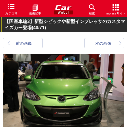
カテゴリ
過去記事
検索
Impressサイト
【国産車編3】新型シビックや新型インプレッサのカスタマ
イズカー登場
(40/71)
前の画像
次の画像