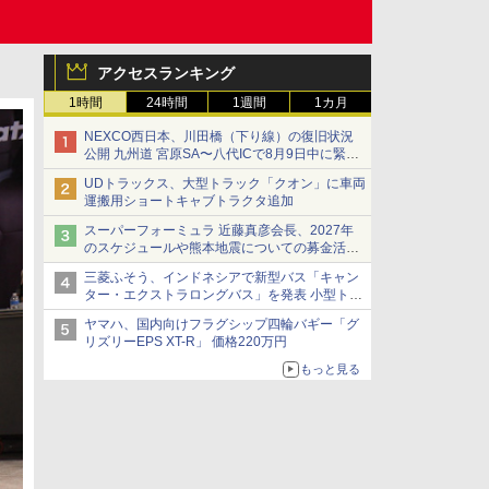
アクセスランキング
1時間
24時間
1週間
1カ月
NEXCO西日本、川田橋（下り線）の復旧状況
公開 九州道 宮原SA〜八代ICで8月9日中に緊急
車両を通行可能に
UDトラックス、大型トラック「クオン」に車両
運搬用ショートキャブトラクタ追加
スーパーフォーミュラ 近藤真彦会長、2027年
のスケジュールや熊本地震についての募金活動
を紹介
三菱ふそう、インドネシアで新型バス「キャン
ター・エクストラロングバス」を発表 小型トラ
ックベースの観光・旅客輸送向けバス
ヤマハ、国内向けフラグシップ四輪バギー「グ
リズリーEPS XT-R」 価格220万円
もっと見る