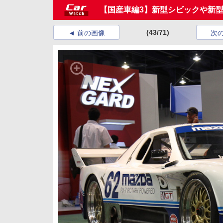
【国産車編3】新型シビックや新
(43/71)
前の画像
次