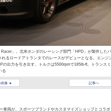
vic Si 2dr Racer」。北米ホンダのレーシング部門「HPD」が製作した
されるロードアトランタでのレースがデビューとなる。エンジ
0HPの出力を引き出す。トルクは5500rpmで185lb-ft。トランス
いる
の画像
記事へ
ーカー車両が、スポーツブランドやカスタマイズショップとコラボ