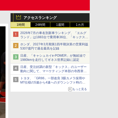
アクセスランキング
1時間
24時間
1週間
1カ月
2026年7月の車名別新車ランキング、「エルグ
ランド」は1883台で乗用車36位、「キックス」
は2591台で27位に
ホンダ、2027年3月期第1四半期決算の営業利益
5307億円で過去最高を記録
日産、「キャシュカイe-POWER」が無給油で
1980kmを走行してギネス世界記録に認定
日産、受注好調の新型「キックス」のユーザー
動向に関して、マーケティング本部の寺西章氏
が解説
トヨタ、「GR86」一部改良 3眼カメラ採用や
MT仕様の5速から4速へのダウンシフト時の操
作性向上など
もっと見る