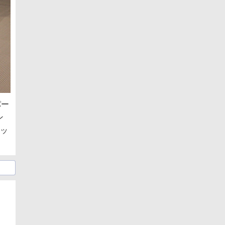
パー
ン
ミッ