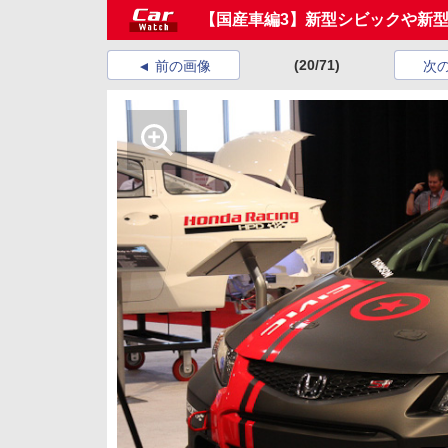
【国産車編3】新型シビックや新
(20/71)
前の画像
次