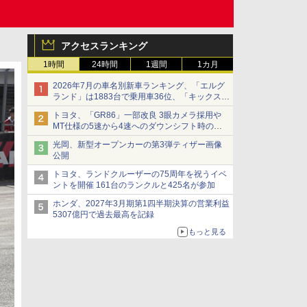
アクセスランキング
1時間
24時間
1週間
1カ月
2026年7月の車名別新車ランキング、「エルグ
ランド」は1883台で乗用車36位、「キックス」
は2591台で27位に
トヨタ、「GR86」一部改良 3眼カメラ採用や
MT仕様の5速から4速へのダウンシフト時の操
作性向上など
光岡、新型オープンカーの第3弾ティザー画像
公開
トヨタ、ランドクルーザーの75周年を祝うイベ
ントを開催 161台のランクルと425名が参加
ホンダ、2027年3月期第1四半期決算の営業利益
5307億円で過去最高を記録
もっと見る