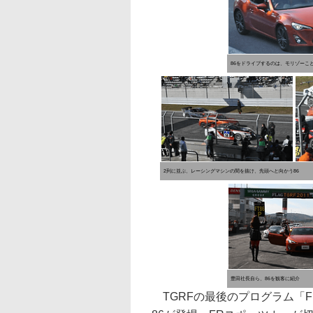
86をドライブするのは、モリゾーこ
2列に並ぶ、レーシングマシンの間を抜け、先頭へと向かう86
豊田社長自ら、86を観客に紹介
TGRFの最後のプログラム「Futur