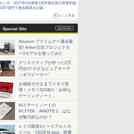
ホンダ、2027年3月期第1四半期決算の営業利益
5307億円で過去最高を記録
もっと見る
Special Site
Amazon プライムデー過去最
安! Anker注目プロジェクタ
ー3モデルを使ってみた
クリエイティブが作った2万
円台の“小さなピュアオーデ
ィオスピーカー”
お値段そのままでメモリ倍
増！メモリ32GBの「お得な
ゲーミングノート」
AIスマートノートの
iFLYTEK「AINOTE 2」はな
ぜ魅力的なのか？
レイズ鍛造1ピースアルミホ
イール「CE28 N-plus」軽量