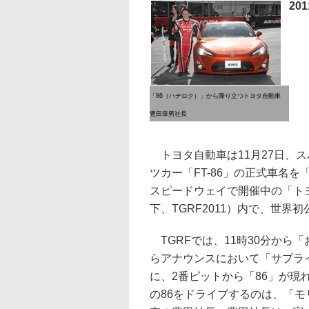
20
「86（ハチロク）」から降り立つトヨタ自動車
豊田章男社長
トヨタ自動車は11月27日、
ツカー「FT-86」の正式車名
スピードウェイで開催中の「トヨ
下、TGRF2011）内で、世界
TGRFでは、11時30分から
らアナウンスにおいて「サプライ
に、2番ピットから「86」が
の86をドライブするのは、「