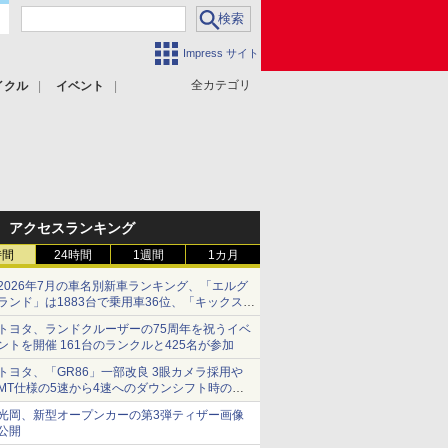
Impress サイト
全カテゴリ
イクル
イベント
アクセスランキング
時間
24時間
1週間
1カ月
2026年7月の車名別新車ランキング、「エルグ
ランド」は1883台で乗用車36位、「キックス」
は2591台で27位に
トヨタ、ランドクルーザーの75周年を祝うイベ
ントを開催 161台のランクルと425名が参加
トヨタ、「GR86」一部改良 3眼カメラ採用や
MT仕様の5速から4速へのダウンシフト時の操
作性向上など
光岡、新型オープンカーの第3弾ティザー画像
公開