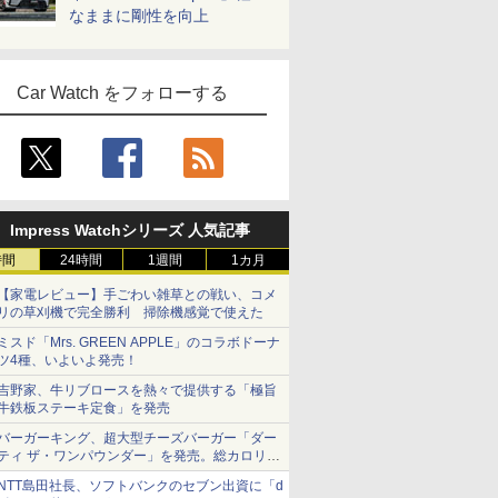
なままに剛性を向上
Car Watch をフォローする
Impress Watchシリーズ 人気記事
時間
24時間
1週間
1カ月
【家電レビュー】手ごわい雑草との戦い、コメ
リの草刈機で完全勝利 掃除機感覚で使えた
ミスド「Mrs. GREEN APPLE」のコラボドーナ
ツ4種、いよいよ発売！
吉野家、牛リブロースを熱々で提供する「極旨
牛鉄板ステーキ定食」を発売
バーガーキング、超大型チーズバーガー「ダー
ティ ザ・ワンパウンダー」を発売。総カロリー
約1656kcal、総重量約527g！
NTT島田社長、ソフトバンクのセブン出資に「d