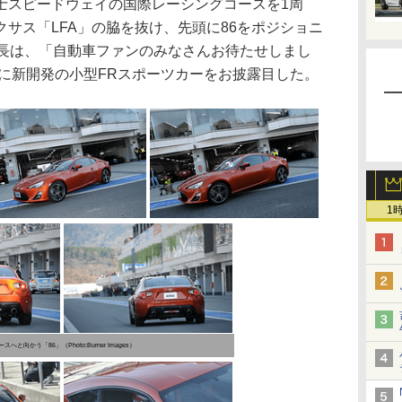
士スピードウェイの国際レーシングコースを1周
サス「LFA」の脇を抜け、先頭に86をポジショニ
社長は、「自動車ファンのみなさんお待たせしまし
観客に新開発の小型FRスポーツカーをお披露目した。
1
向かう「86」（Photo:Burner Images）