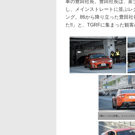
車の豊田社長。豊田社長は、富
し、メインストレートに並ぶレク
ング。86から降り立った豊田
た!!」と、TGRFに集まった
2番ピットから登場し、レーシングコースへと