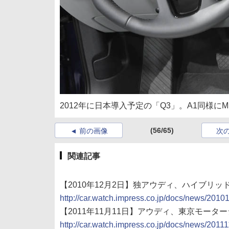
2012年に日本導入予定の「Q3」。A1同様に
(56/65)
前の画像
次
関連記事
【2010年12月2日】独アウディ、ハイブリ
http://car.watch.impress.co.jp/docs/news/201
【2011年11月11日】アウディ、東京モータ
http://car.watch.impress.co.jp/docs/news/201