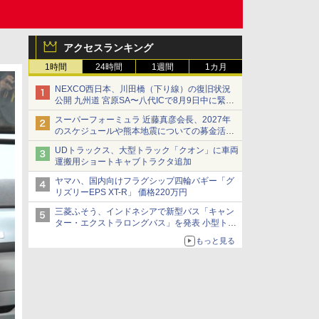
アクセスランキング
1時間
24時間
1週間
1カ月
NEXCO西日本、川田橋（下り線）の復旧状況
公開 九州道 宮原SA〜八代ICで8月9日中に緊急
車両を通行可能に
スーパーフォーミュラ 近藤真彦会長、2027年
のスケジュールや熊本地震についての募金活動
を紹介
UDトラックス、大型トラック「クオン」に車両
運搬用ショートキャブトラクタ追加
ヤマハ、国内向けフラグシップ四輪バギー「グ
リズリーEPS XT-R」 価格220万円
三菱ふそう、インドネシアで新型バス「キャン
ター・エクストラロングバス」を発表 小型トラ
ックベースの観光・旅客輸送向けバス
もっと見る