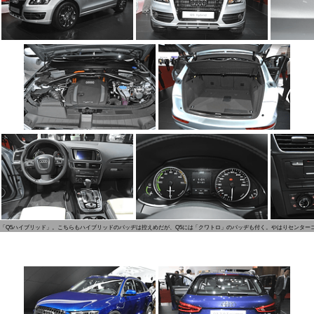
「Q5ハイブリッド」。こちらもハイブリッドのバッヂは控えめだが、Q5には「クワトロ」のバッヂも付く。やはりセンター