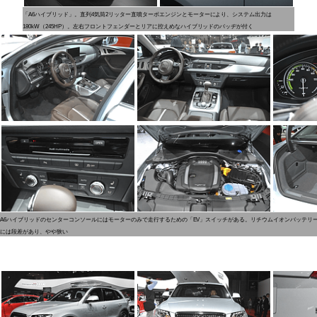
「A6ハイブリッド」。直列4気筒2リッター直噴ターボエンジンとモーターにより、システム出力は
180kW（245HP）。左右フロントフェンダーとリアに控えめなハイブリッドのバッヂが付く
A6ハイブリッドのセンターコンソールにはモーターのみで走行するための「EV」スイッチがある。リチウムイオンバッテリ
には段差があり、やや狭い