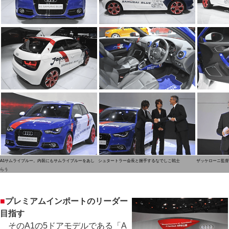
A1サムライブルー。内装にもサムライブルーをあし
シュタートラー会長と握手するなでしこ戦士
ザッケローニ監督
らう
■
プレミアムインポートのリーダー
目指す
そのA1の5ドアモデルである「A