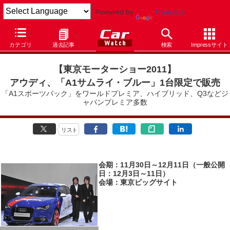
Powered by
Translate
Car Watch
イベント
東京モーターショー
2011
カテゴリ
過去記事
検索
Impressサイト
【東京モーターショー2011
】
アウディ、「A1サムライ・ブルー」1台限定で販売
「A1スポーツバック」をワールドプレミア、ハイブリッド、Q3などジ
ャパンプレミア多数
リスト
会期：11月30日～12月11日（一般公開
日：12月3日～11日）
会場：東京ビッグサイト