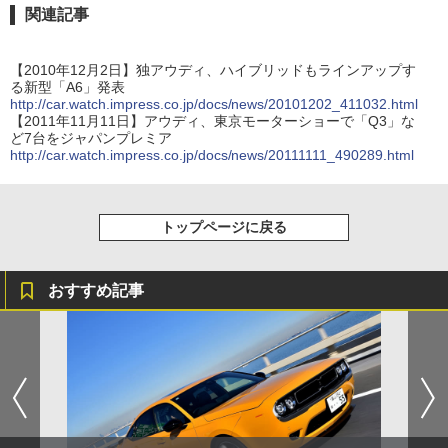
関連記事
【2010年12月2日】独アウディ、ハイブリッドもラインアップす
る新型「A6」発表
http://car.watch.impress.co.jp/docs/news/20101202_411032.html
【2011年11月11日】アウディ、東京モーターショーで「Q3」な
ど7台をジャパンプレミア
http://car.watch.impress.co.jp/docs/news/20111111_490289.html
トップページに戻る
おすすめ記事