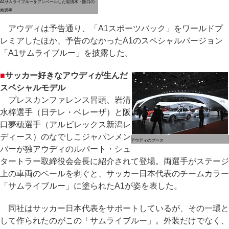
A1サムライブルーをアンベールした岩清水・阪口の
両選手
アウディは予告通り、「A1スポーツバック」をワールドプ
レミアしたほか、予告のなかったA1のスペシャルバージョン
「A1サムライブルー」を披露した。
■
サッカー好きなアウディが生んだ
スペシャルモデル
プレスカンファレンス冒頭、岩清
水梓選手（日テレ・ベレーザ）と阪
口夢穂選手（アルビレックス新潟レ
ディース）のなでしこジャパンメン
アウディのブース
バーが独アウディのルパート・シュ
タートラー取締役会会長に紹介されて登場。両選手がステージ
上の車両のベールを剥ぐと、サッカー日本代表のチームカラー
「サムライブルー」に塗られたA1が姿を表した。
同社はサッカー日本代表をサポートしているが、その一環と
して作られたのがこの「サムライブルー」。外装だけでなく、