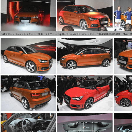
「A1スポーツバック」がステージに登場。ステアリングを握っていたのはミハエル・ディック技術開発担当取締役。日本に導入される