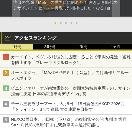
注目の光岡「M55」の世界観に触れた！ 古きよき時代の
デザインエッセンスを再現した相棒にしたくなる1台
●
●
●
●
●
アクセスランキング
1時間
24時間
1週間
1カ月
カーメイト、ペダルを物理的に固定することで車両の発進・盗難
を防止する「ブレーキペダルロック1」
オートエクゼ、「MAZDA2/デミオ（DJ型）」向け新作リアルー
フスポイラー
ピニンファリーナが南海電鉄の「次期空港特急車両」のデザイン
担当に決定 日本の鉄道車両デザインは初
チーム三菱ラリーアート、8月9日～15日開催のAXCR 2026に
「トライトン」3台で参戦 大会連覇を目指す
NEXCO西日本、川田橋（下り線）の復旧状況公開 九州道 宮原
SA〜八代ICで8月9日中に緊急車両を通行可能に