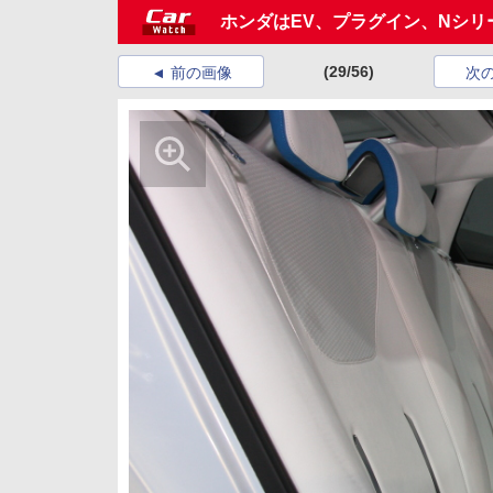
ホンダはEV、プラグイン、Nシ
(29/56)
前の画像
次