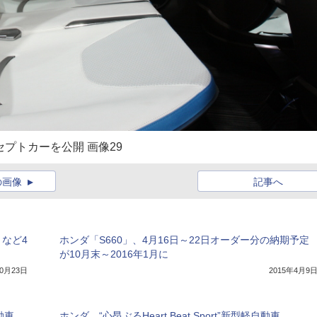
プトカーを公開 画像29
の画像
記事へ
」など4
ホンダ「S660」、4月16日～22日オーダー分の納期予定
が10月末～2016年1月に
10月23日
2015年4月9
動車
ホンダ、“心昂ぶるHeart Beat Sport”新型軽自動車