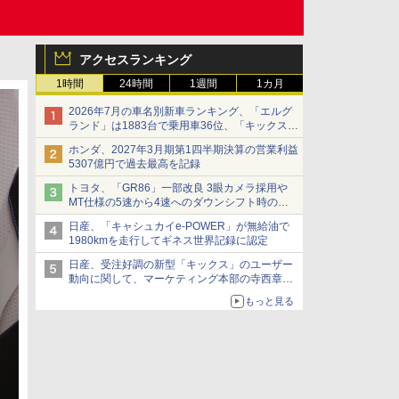
アクセスランキング
1時間
24時間
1週間
1カ月
2026年7月の車名別新車ランキング、「エルグ
ランド」は1883台で乗用車36位、「キックス」
は2591台で27位に
ホンダ、2027年3月期第1四半期決算の営業利益
5307億円で過去最高を記録
トヨタ、「GR86」一部改良 3眼カメラ採用や
MT仕様の5速から4速へのダウンシフト時の操
作性向上など
日産、「キャシュカイe-POWER」が無給油で
1980kmを走行してギネス世界記録に認定
日産、受注好調の新型「キックス」のユーザー
動向に関して、マーケティング本部の寺西章氏
が解説
もっと見る