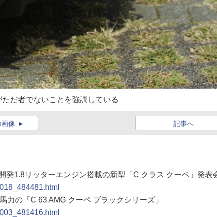
がただ者でないことを強調している
の画像
記事へ
新開発1.8リッターエンジン搭載の新型「C クラス クーペ」発表
11018_484481.html
馬力の「C 63 AMG クーペ ブラックシリーズ」
11003_481416.html