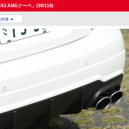
3 AMGクーペ」
(39/118)
の画像