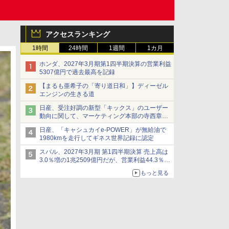
アクセスランキング
1時間
24時間
1週間
1カ月
ホンダ、2027年3月期第1四半期決算の営業利益
5307億円で過去最高を記録
【まるも亜希子の「寄り道日和」】ディーゼル
エンジンの生きる道
日産、受注好調の新型「キックス」のユーザー
動向に関して、マーケティング本部の寺西章氏
が解説
日産、「キャシュカイe-POWER」が無給油で
1980kmを走行してギネス世界記録に認定
スバル、2027年3月期 第1四半期決算 売上高は
3.0％増の1兆2509億円だが、営業利益44.3％減
の426億円、当期利益10.3％減の492億円で増収
もっと見る
減益