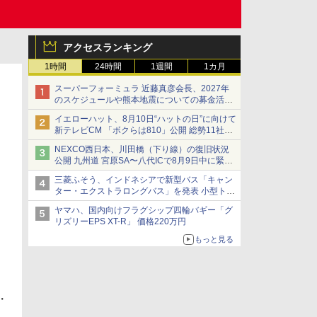
アクセスランキング
1時間
24時間
1週間
1カ月
スーパーフォーミュラ 近藤真彦会長、2027年
のスケジュールや熊本地震についての募金活動
を紹介
イエローハット、8月10日“ハットの日”に向けて
新テレビCM 「ボクらは810」公開 総勢11社
107名が参画
NEXCO西日本、川田橋（下り線）の復旧状況
公開 九州道 宮原SA〜八代ICで8月9日中に緊急
車両を通行可能に
三菱ふそう、インドネシアで新型バス「キャン
ター・エクストラロングバス」を発表 小型トラ
ックベースの観光・旅客輸送向けバス
ヤマハ、国内向けフラグシップ四輪バギー「グ
リズリーEPS XT-R」 価格220万円
もっと見る
・