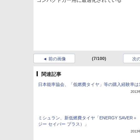
コンパクトカー用に最適化されている
(7/100)
前の画像
次
関連記事
日本能率協会、「低燃費タイヤ」等の購入経験率は15
201
ミシュラン、新低燃費タイヤ「ENERGY SAVER＋
ジー セイバー プラス）」
201