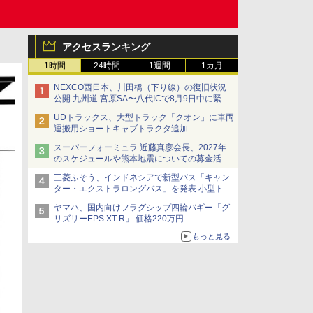
アクセスランキング
1時間
24時間
1週間
1カ月
NEXCO西日本、川田橋（下り線）の復旧状況
公開 九州道 宮原SA〜八代ICで8月9日中に緊急
車両を通行可能に
UDトラックス、大型トラック「クオン」に車両
運搬用ショートキャブトラクタ追加
スーパーフォーミュラ 近藤真彦会長、2027年
のスケジュールや熊本地震についての募金活動
を紹介
三菱ふそう、インドネシアで新型バス「キャン
ター・エクストラロングバス」を発表 小型トラ
ックベースの観光・旅客輸送向けバス
ヤマハ、国内向けフラグシップ四輪バギー「グ
リズリーEPS XT-R」 価格220万円
もっと見る